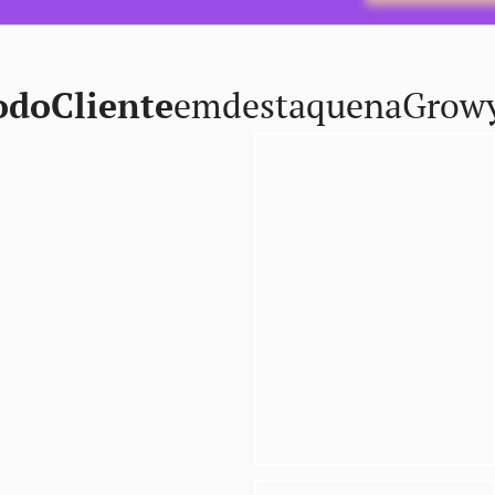
o
do
Cliente
em
destaque
na
Grow