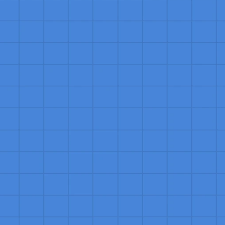
para a 
es, 
ida que 
ebem. 
isfação 
radouras 
elhora a 
ança e 
 fornecer 
iva da 