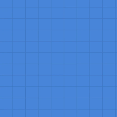
empresa no mercado.
Qual a diferença de contratar um Es
Contratar um Especialista de Sucesso do C
personalizado, assegurando a escolha de p
alinham perfeitamente à cultura da sua em
oferecendo candidatos pré-selecionados q
de clientes. Este método aumenta a probab
e contribuindo para o crescimento sustent
Como contratar um bom Especialista
Para contratar um bom Especialista de Suce
do cargo, incluindo habilidades específica
critérios. Avalie cuidadosamente a short-l
considerando experiência prévia, habilida
entrevistas, explore como eles lidam com 