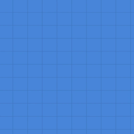
ção e, potencialmente, aumentar o valor da vida útil do cliente 
sta de Sucesso do Cliente?
iente quando sua empresa buscar melhorar a retenção de client
iência do usuário com seu produto ou serviço. É essencial à med
 não apenas manter, mas também aumentar o valor que eles rec
ios baseados em assinaturas ou serviços contínuos, onde a sat
recorrente e a expansão de contas.
e Sucesso do Cliente?
iente é essencial para construir e manter relações sólidas e du
tenham o máximo valor do seu produto ou serviço. Isso não só m
enta as oportunidades de upsell e cross-sell através da confi
 Sucesso do Cliente atua proativamente para resolver problemas,
cativamente para o crescimento sustentável e a reputação posit