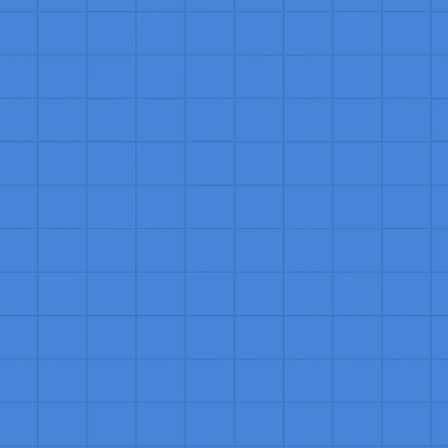
nha e 
pes 
umentar a 
s de 
onamentos 
cesso do 
erviços 
nidades 
tiva. 
Sua 