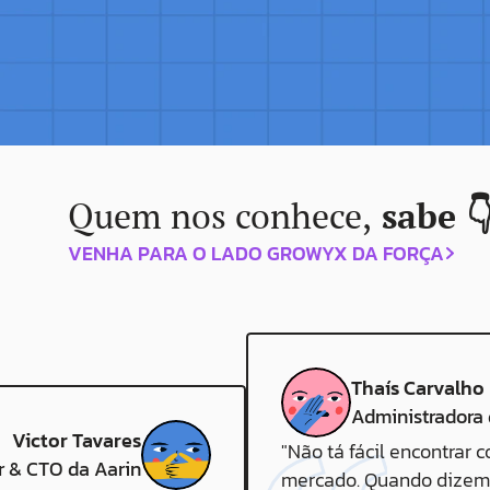
melhor se alinha às necessidades e valore
Quem nos conhece,
 sabe 
VENHA PARA O LADO GROWYX DA FORÇA
Thaís Carvalho
Administradora
Victor Tavares
"Não tá fácil encontrar c
 & CTO da Aarin
mercado. Quando dizem 