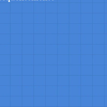
esso do Cliente?
os cargos como Especialista de Sucesso do Cliente, que acompa
ção; Gerente de Sucesso do Cliente, responsável por liderar equi
s; Diretor de Sucesso do Cliente, que define estratégias para a
ente; e Analista de Sucesso do Cliente, focado na análise de dado
 melhorias. Cada posição é vital para construir e manter relaci
tisfação e sucesso contínuos.
sta de Sucesso do Cliente? O que um Especialista de Su
nta e apoia clientes na maximização do valor dos produtos ou s
 o engajamento dos clientes, identificam necessidades e oportu
rsos, e resolvem problemas para garantir uma experiência posi
as para feedbacks que possam aprimorar a oferta da empresa. 