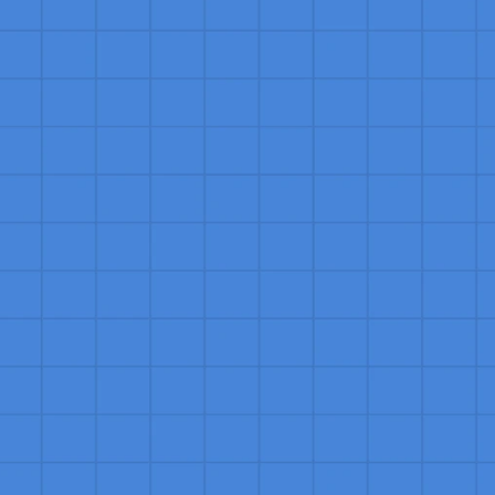
ambém se 
res, 
delização 
 cliente 
equisitos 
ndo esses 
, 
e as 
o que 