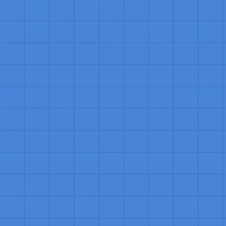
atuação visa promover a retenção, fideliza
empresa.
Quando devo contratar um Especiali
Contrate um Especialista de Sucesso do Cl
maximizar a satisfação e otimizar a exper
sua base de clientes cresce e você busca
Ideal para empresas com modelos de negóc
do cliente impacta diretamente a receita 
Por que contratar um profissional d
Contratar um profissional de Sucesso do Cl
com seus clientes, garantindo que eles ob
retenção e reduz o churn, mas também aum
satisfação do cliente. Um especialista em
suporte e orientação, contribuindo signifi