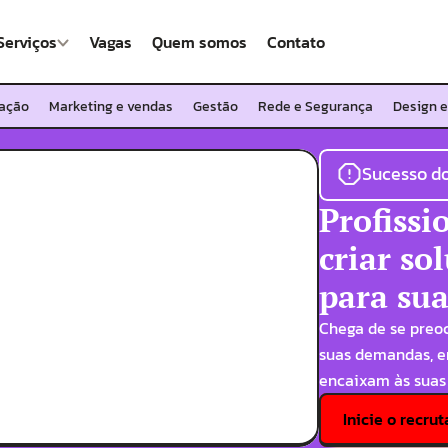
Serviços
Vagas
Quem somos
Contato
ação
Marketing e vendas
Gestão
Rede e Segurança
Design e
Sucesso do
Profissi
criar so
para sua
Chega de se preoc
suas demandas, en
encaixam às suas
Inicie o recr