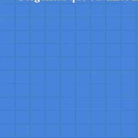
Quais cargos existem na área de Suc
Na área de Sucesso do Cliente, encontram
apoia os clientes para garantir sua satisfa
dedicadas ao sucesso e retenção de cliente
fidelidade e o valor do ciclo de vida do cli
clientes para identificar oportunidades de
fortes com os clientes, assegurando sua sa
Quais as atribuições de um Especiali
Cliente faz?
Um Especialista de Sucesso do Cliente orie
adquiridos. Eles monitoram a satisfação e
de melhorias, fornecem treinamento e recu
Além disso, colaboram com equipes intern