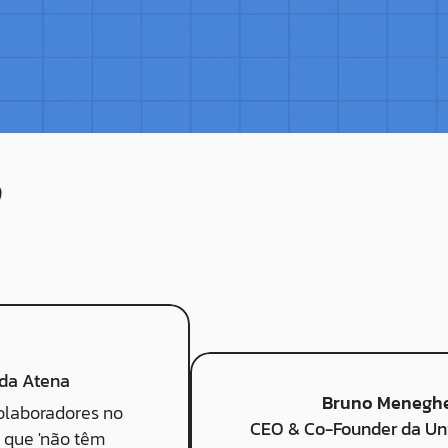
s da sua empresa.

 da Atena
Bruno Meneghe
olaboradores no 
CEO & Co-Founder da Un
que 'não têm 