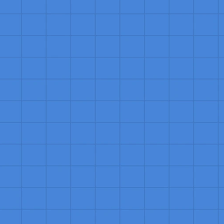
pecialista de Sucesso do Cliente através da Growyx?
liente pela Growyx traz a vantagem de um processo seletivo 
rofissionais que não só atendem às exigências técnicas, mas t
presa. A Growyx foca em compatibilidade de habilidades e valo
ue têm um histórico comprovado de promover a satisfação e fi
ilidade de sucesso a longo prazo, otimizando o engajamento do
ável do negócio.
 de Sucesso do Cliente pela Growyx?
sso do Cliente pela Growyx, defina claramente os objetivos e r
s e fit cultural. Submeta sua vaga na plataforma Growyx, destaca
ist de profissionais altamente compatíveis fornecida pela Growyx
des de comunicação e capacidade de resolver problemas. Durant
desafios e promovem a satisfação do cliente. Escolha o candidat